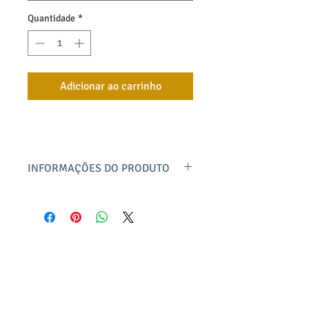
Quantidade
*
Adicionar ao carrinho
INFORMAÇÕES DO PRODUTO
A blusa tem decote em V com pala dupla
transpassada e recorte frontal na
horizontal, manga 3/4 com ombro
deslocado. Modelagem mais quadrada e
solta. Confeccionada em malha 100%
bayard textil
algodão com efeito estonado (aspecto
desbotado), onde peça é pré-lavada,
@bayardtextil
tingida e amaciada para alcançar um
produto@bayard.com.br