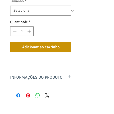
Tamanho
*
Quantidade
*
Adicionar ao carrinho
INFORMAÇÕES DO PRODUTO
Estilo alfaiataria, modelagem super
moderna, cintura média, cós estreito e
elástico com amarração funcional,
bolsos frontais lindos e recortes que
favorecem as curvas. Confeccionada em
bayard textil
tecido plano de algodão com elastano, é