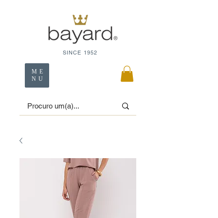
SINCE 1952
ME
NU