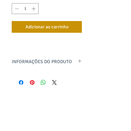
Adicionar ao carrinho
INFORMAÇÕES DO PRODUTO
Calça reta com cós largo e elástico total
na cintura, bolsos frontais e traseiros
funcionais. A peça conta com friso
frontal que dá mais elegância e detalhe
de botões estilo tartaruga na lateral da
bayard textil
barra. Confeccionada em moletinho de
viscose com elastano super macio
@bayardtextil
e ainda forma um lindo conjunto com
produto@bayard.com.br
diversas blusas da coleção como a blusa
Central de atendimento
Alle ou a Alessandra, no mesmo DNA.