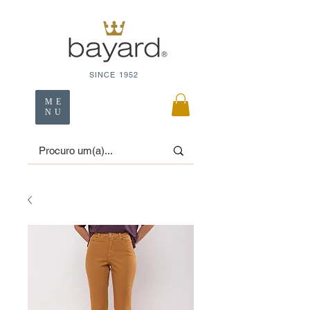
SINCE 1952
ME
NU