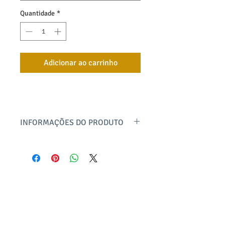
Quantidade
*
Adicionar ao carrinho
INFORMAÇÕES DO PRODUTO
Calça em sarja de algodão com elastano,
modelagem flare super elegante e
versátil para usar com bota cano baixo,
tenis ou salto. A cintura é média, bolsos
frontais e traseiros funcionais. Uma
bayard textil
básica com caimento perfeito que
alonga a silhueta, para usar em todas as
@bayardtextil
estações do ano.
produto@bayard.com.br