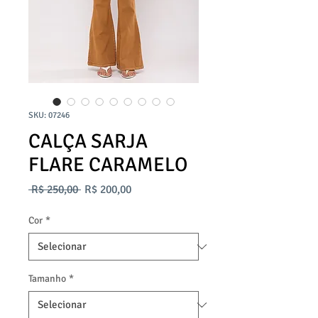
SKU: 07246
CALÇA SARJA
FLARE CARAMELO
Preço
Preço
 R$ 250,00 
R$ 200,00
normal
promocional
Cor
*
Tamanho
*