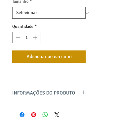
Tamanho
*
Quantidade
*
Adicionar ao carrinho
INFORMAÇÕES DO PRODUTO
Calça cintura média, cós reto com
elástico total, cordão, bolsos funcionais
e modelagem mais ajustada ao corpo.
Produzida em malha térmica ultra leve,
quente e com toque macio, desenvolvida
bayard textil
pela Pettenati (composição: poliester de