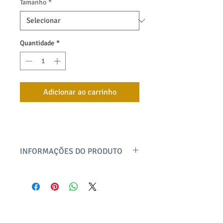
Tamanho
*
Quantidade
*
Adicionar ao carrinho
INFORMAÇÕES DO PRODUTO
Casaco com gola, zíper frontal e recorte
com detalhe de lapela estilo jaqueta,
produzido em malha soft cotelê super
macia com toque incrível, (composição:
poliester de alta qualidade e elastano).
bayard textil
Uma peça super confortável para os dias