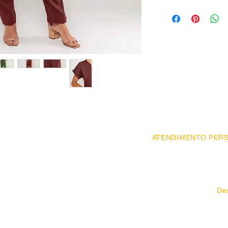
A blusa Milão tem deco
ombro e gola com apli
japonesa com vira dupl
abertura na barra. A c
elástico total na cint
quadril e o compriment
frontais sobrepostos t
ainda conta com bolso
perfeito, visual estilo 
malha. Confeccionado
elastano, esse conjunt
ATENDIMENTO PERS
R. José Paulino, 
R. Prof. Alfonso Bovero,
De