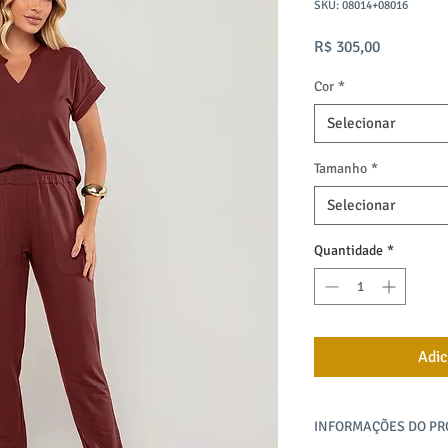
SKU: 08014+08016
Preço
R$ 305,00
Cor
*
Selecionar
Tamanho
*
Selecionar
Quantidade
*
Adic
INFORMAÇÕES DO P