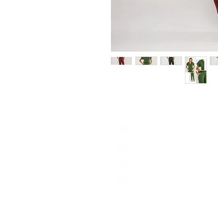
bayard textil
@bayardtextil
produto@bayard.com.br
Central de atendimento
(11) 95328.3491