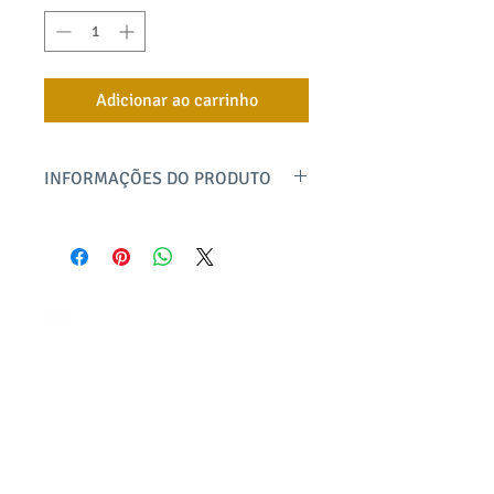
Adicionar ao carrinho
INFORMAÇÕES DO PRODUTO
Decote em V com pala dupla, manga 7/8
e modelagem soltinha. Uma peça
elegante, que traz informações de
alfaiataria com recortes e detalhes em
malha invertida, que imprimem textura
bayard textil
e modernidade. Confeccionada em
moletinho de viscose com elastano, ela
@bayardtextil
faz um par perfeito com a calça Helena,
produto@bayard.com.br
nos mesmos padrões.
Central de atendimento
(11) 95328.3491