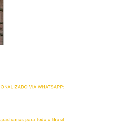
ONALIZADO VIA WHATSAPP:
77 - Bom Retiro (11) 93777.1177
 1208 - Pompéia (11) 93775.1208
(11) 93776.0542
spachamos para todo o Brasil