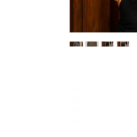
bayard textil
@bayardtextil
produto@bayard.com.br
Central de atendimento
(11) 95328.3491