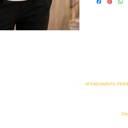
lindos punhos e barra
atemporal para montar
com saias e calças. C
composto por 82% de ac
ATENDIMENTO PERS
R. José Paulino, 
R. Prof. Alfonso Bovero,
De