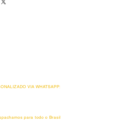
do mais largo/canelado. Uma peça
 diversos looks de outono/inverno
onfeccionado em fio super macio
rílico e 18% poliester.
ONALIZADO VIA WHATSAPP:
77 - Bom Retiro (11) 93777.1177
 1208 - Pompéia (11) 93775.1208
(11) 93776.0542
spachamos para todo o Brasil