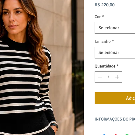
Preço
R$ 220,00
Cor
*
Selecionar
Tamanho
*
Selecionar
Quantidade
*
Adic
INFORMAÇÕES DO P
Blusa listrada em tric