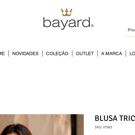
ME
NOVIDADES
COLEÇÃO
OUTLET
A MARCA
L
BLUSA TRI
SKU: 07963