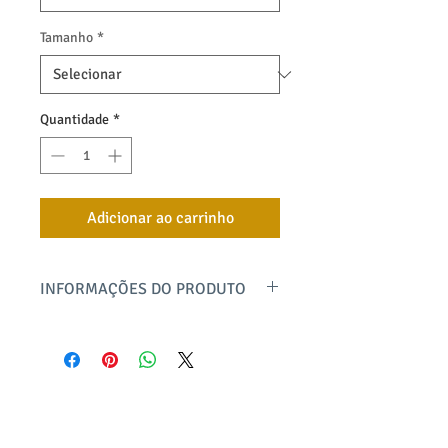
Tamanho
*
Quantidade
*
Adicionar ao carrinho
INFORMAÇÕES DO PRODUTO
Decote em V com pala dupla, manga
longa e modelagem bem soltinha. Uma
blusa elegante e atemporal para os dias
mais frescos, confeccionada em malha
de viscose com linho e elastano,
bayard textil
sofisticada e leve.