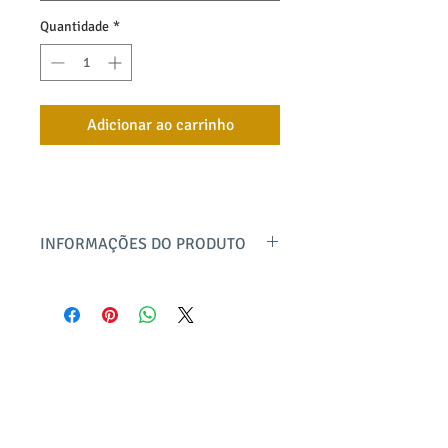
Quantidade
*
Adicionar ao carrinho
INFORMAÇÕES DO PRODUTO
A peça tem cós médio, elástico total e
modelagem solta estilo pantalona.
Bolsos duplos sobrepostos super
chamosos com visual estilo alfaiataria,
confeccionada em tecido crepe Flow,
bayard textil
leve e macio. Uma calça elegante e
confortável no dia a dia, para usar em
@bayardtextil
qualquer estação do ano, seja com
produto@bayard.com.br