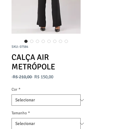
SKU: 07584
CALÇA AIR
METRÓPOLE
Preço
Preço
 R$ 210,00 
R$ 150,00
normal
promocional
Cor
*
Tamanho
*