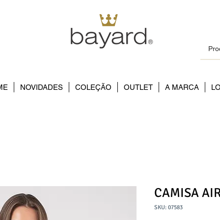
ME
NOVIDADES
COLEÇÃO
OUTLET
A MARCA
L
CAMISA AI
SKU: 07583