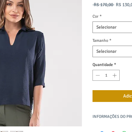
Preço
 R$ 170,00 
R$ 130,
normal
Cor
*
Selecionar
Tamanho
*
Selecionar
Quantidade
*
Adic
INFORMAÇÕES DO P
A Camisa Air Metropol