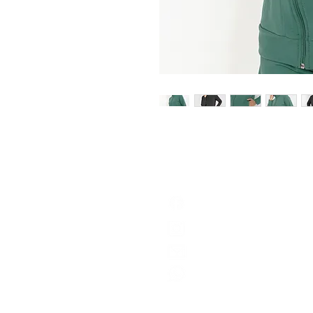
bayard textil
@bayardtextil
produto@bayard.com.br
Central de atendimento
(11) 95328.3491