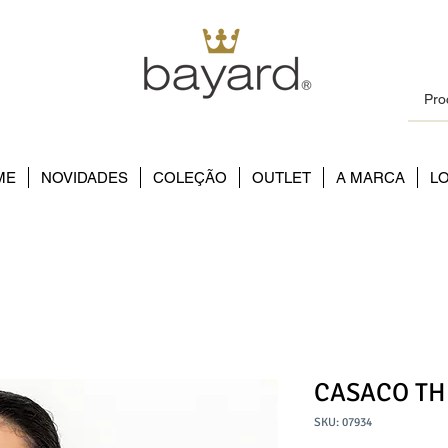
ME
NOVIDADES
COLEÇÃO
OUTLET
A MARCA
L
CASACO TH
SKU: 07934