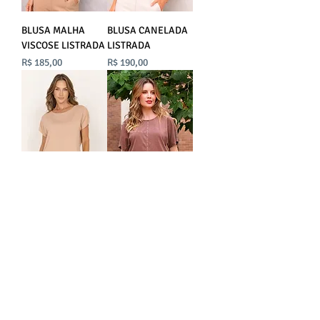
BLUSA MALHA
BLUSA CANELADA
VISCOSE LISTRADA
LISTRADA
Preço
Preço
R$ 185,00
R$ 190,00
BLUSA EFFECT
BLUSA ALGODÃO
TERRA
Preço
R$ 125,00
Preço
R$ 150,00