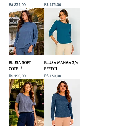
Preço
Preço
R$ 235,00
R$ 175,00
BLUSA SOFT
BLUSA MANGA 3/4
COTELÊ
EFFECT
Preço
Preço
R$ 190,00
R$ 130,00